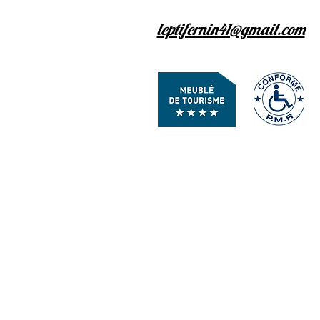
leptifernin41@gmail.com