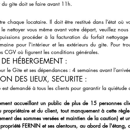
 du gite doit se faire avant 11h.
re chaque locataire. Il doit être restitué dans l’état où v
 le nettoyer vous même avant votre départ, veuillez nous e
puissions procéder à la facturation du forfait nettoyage
ine pour l'intérieur et les extérieurs du gite. Pour tro
es CGV où figurent les conditions générales.
 DE HÉBERGEMENT :
our le Gite et ses dépendances : 4 semaines avant l’arriv
TION DES LIEUX, SEC
U
RITE :
e est demandé à tous les clients pour garantir la quiétude d
ment accueillant un public de plus de 15 personnes clien
du propriétaire et du client, tout manquement à cette règl
ement
des sommes versées et maintien de la caution
) et u
 propriété FERNIN et ses alentours, au abord de l'étang, da