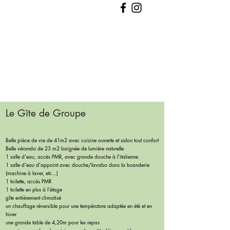
Le Pti'Fernin
Le Gîte de Groupe
Belle pièce de vie de 41m2 avec cuisine ouverte et salon tout confort
Belle véranda de 23 m2 baignée de lumière
naturelle
1 salle d'eau, accès PMR, avec grande douche à l'italienne
1 salle d'eau d'appoint avec douche/lavabo dans la buanderie
(machine à laver, etc...)
1 toilette, accès PMR
1 toilette en plus à l'étage
gîte entièrement climatisé
un chauffage réversible pour une température adaptée en été et en
hiver
une grande table de 4,20m pour les repas