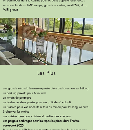
un coin repas dans la cuisine pour les petits déjeuner et les encas
un accès facile au PMR (rampe, grande ouverture, seuil PMR, etc...)
WIFI gratuit
Les Plus
une grande véranda te
rrasse exposée plein Sud avec vue sur l'étang
un parking privatif pour 6 voitures
un terrain de pétanque
un Barbecue, deux postes pour vos grillades à volonté
un Brasero pour vos apéritifs autour du feu ou pour l
es longues nuits
à observer les étoiles
une cuisine d'été pour cuisiner et profiter des extérieur
s
une pergola ombragée pour les repas les pieds dans l'herbe,
nouveauté 2025 !
Et un éclairage LED façon guinguette pour profiter des longues nuits