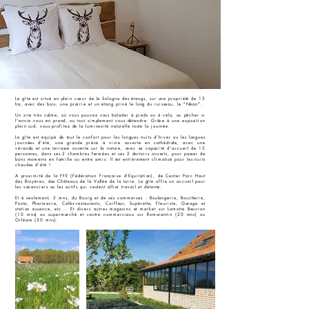
Le gîte est situé en plein cœur de la Sologne des étangs, sur une propriété de 13
ha, avec des bois, une prairie et un étang privé le long du ruisseau, le "Néan".
Un site très calme, où vous pouvez vous balader à pieds ou à vélo, ou pêcher si
l'envie vous en prend, ou tout simplement vous détendre. Grâce à une exposition
plein sud, vous profitez de la luminosité naturelle toute la journée.
Le gîte est équipé de tout le confort pour les longues nuits d'hiver ou les longues
journées d'été, une grande pièce à vivre ouverte en cathédrale, avec une
véranda et une terrasse ouverte sur la nature, avec sa capacité d'accueil de 15
personnes, dans ses 2 chambres fermées et ses 2 dortoirs ouverts, pour passer de
bons moments en famille ou entre amis. Il est entièrement climatisé pour les nuits
chaudes d'été !
A proximité de la FFE (Fédération Française d'Equitation), de Center Parc Haut
des Bruyères, des Châteaux de la Vallée de la Loire. Le gîte offre un accueil pour
les vacanciers ou les actifs qui veulent allier travail et détente.
Et à seulement, 5 mns, du Bourg et de ses commerces : Boulangerie, Boucherie,
Poste, Pharmacie, Cafés-restaurants, Coiffeur, Supérette, Fleuriste, Garage et
station essence, etc... Et divers autres magasins et market sur Lamotte Beuvron
(10 mns) ou supermarché et centre commerciaux sur Romorantin (20 mns) ou
Orléans (30 mns).